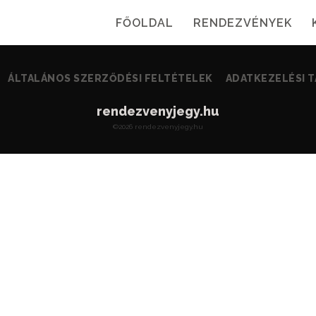
FŐOLDAL
RENDEZVÉNYEK
ÁLTALÁNOS SZERZŐDÉSI FELTÉTELEK
ADATKEZELÉSI 
rendezvenyjegy.hu
©2026 rendezvenyjegy.hu