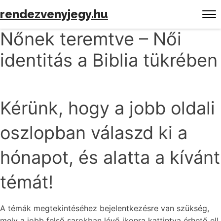
rendezvenyjegy.hu
Nőnek teremtve – Női
identitás a Biblia tükrében
Kérünk, hogy a jobb oldali
oszlopban válaszd ki a
hónapot, és alatta a kívánt
témát!
A témák megtekintéséhez bejelentkezésre van szükség,
mely a jobb felső sarokban lévő ikonra kattintva érhető el!