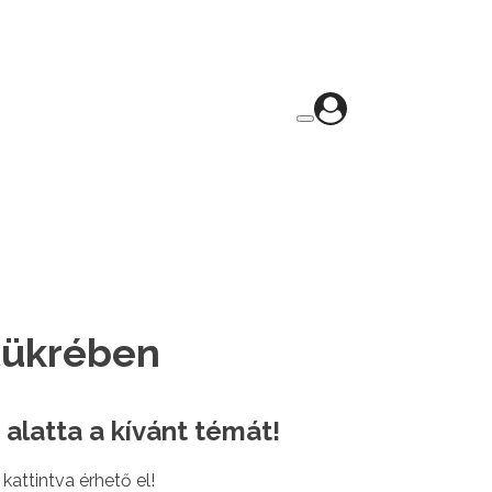
 tükrében
 alatta a kívánt témát!
attintva érhető el!