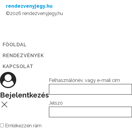
rendezvenyjegy.hu
10-05 Bizonyságok,
©2026 rendezvenyjegy.hu
oklevélátadás
FŐOLDAL
RENDEZVÉNYEK
KAPCSOLAT
Felhasználónév, vagy e-mail cím
Bejelentkezés
Jelszó
Emlékezzen rám