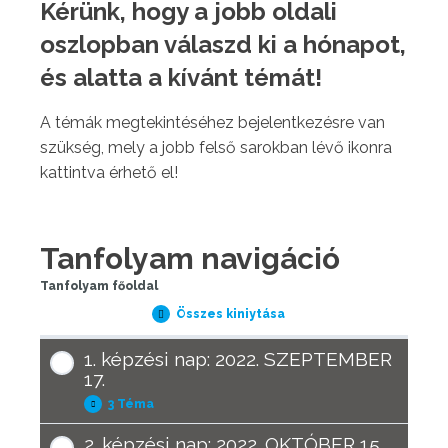
Kérünk, hogy a jobb oldali
oszlopban válaszd ki a hónapot,
és alatta a kívánt témát!
A témák megtekintéséhez bejelentkezésre van
szükség, mely a jobb felső sarokban lévő ikonra
kattintva érhető el!
Tanfolyam navigáció
Tanfolyam főoldal
Összes kiniytása
Lecke
1. képzési nap: 2022. SZEPTEMBER
17.
3 Téma
1.
Kinyitás
képzési
nap:
2. képzési nap: 2022. OKTÓBER 15.