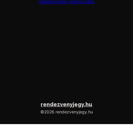
Adatkezelési tájékoztató
10-04 Kiss György - Isten ígéretei
10-05 Bizonyságok, oklevélátadás
rendezvenyjegy.hu
©2026 rendezvenyjegy.hu