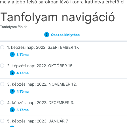
mely a jobb felső sarokban lévő ikonra kattintva érhető el!
Tanfolyam navigáció
Tanfolyam főoldal
Összes kiniytása
Lecke
1. képzési nap: 2022. SZEPTEMBER 17.
3 Téma
1.
Kinyitás
képzési
nap:
2. képzési nap: 2022. OKTÓBER 15.
01-01 Süveges Imre - Fiúságunk helyreállítása
2022.
4 Téma
SZEPTEMBER
2.
Kinyitás
01-02 Süveges Imre - Győztes szemléletmód
17.
képzési
nap:
3. képzési nap: 2022. NOVEMBER 12.
01-03 Süveges Imre - Evangélizációs alaplátás
02-01 Süveges Imre - Fülöp élete 1. rész
2022.
4 Téma
OKTÓBER
3.
Kinyitás
02-02 Süveges Imre - Fülöp élete 2. rész
15.
képzési
nap:
4. képzési nap: 2022. DECEMBER 3.
02-03 Süveges Imre - Fülöp élete 3. rész
03-01 Süveges Imre - A személyes bizonyságtétel ereje 1.
2022.
5 Téma
rész
NOVEMBER
4.
Kinyitás
02-04 Süveges Imre - A mozgásban lévő egyház
12.
képzési
03-02 Süveges Imre - A személyes bizonyságtétel ereje 2.
nap:
5. képzési nap: 2023. JANUÁR 7.
04-01 Süveges Imre - Vezetői hatalomhasználat, kézrátétel
rész
2022.